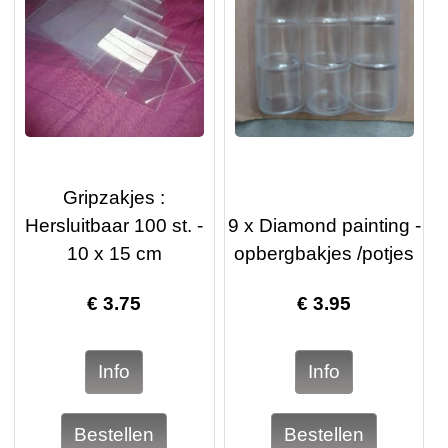
Gripzakjes :
Hersluitbaar 100 st. -
9 x Diamond painting -
10 x 15 cm
opbergbakjes /potjes
€
3.75
€
3.95