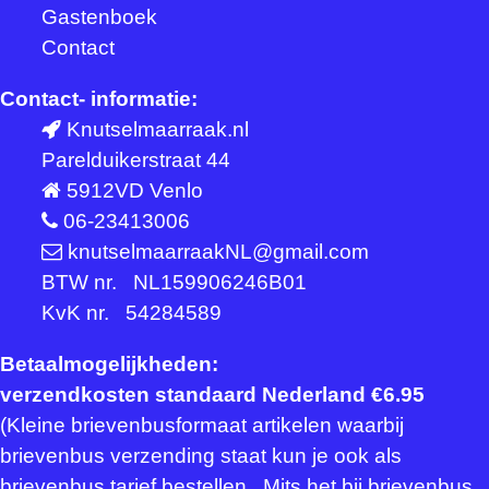
Gastenboek
Contact
Contact- informatie:
Knutselmaarraak.nl
Parelduikerstraat 44
5912VD Venlo
06-23413006
knutselmaarraakNL@gmail.com
BTW nr. NL159906246B01
KvK nr. 54284589
Betaalmogelijkheden:
verzendkosten standaard Nederland €6.95
(Kleine brievenbusformaat artikelen waarbij
brievenbus verzending staat kun je ook als
brievenbus tarief bestellen. Mits het bij brievenbus