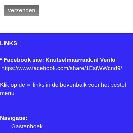
LINKS
*
Facebook site: Knutselmaarraak.nl Venlo
https://www.facebook.com/share/1EsiWWcnd9/
Klik op de = links in de bovenbalk voor het bestel
menu
Navigatie:
Gastenboek