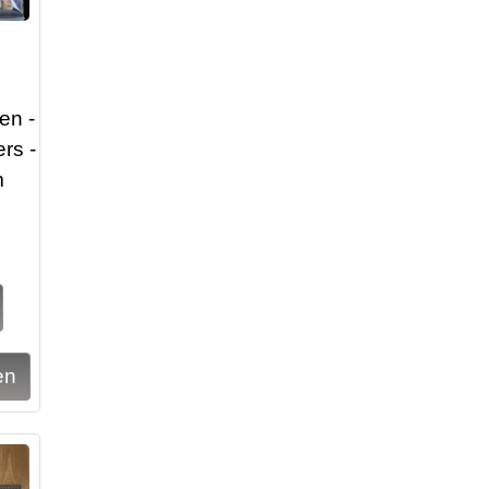
en -
ers -
m
5