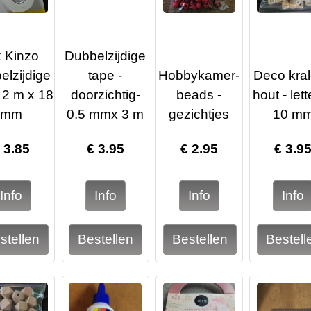
x Kinzo
Dubbelzijdige
elzijdige
tape -
Hobbykamer-
Deco kral
 2 m x 18
doorzichtig-
beads -
hout - lett
mm
0.5 mmx 3 m
gezichtjes
10 m
€
3.85
€
3.95
€
2.95
€
3.9