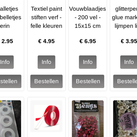
alletjes
Textiel paint
Vouwblaadjes
glitterpe
belletjes
stiften verf -
- 200 vel -
glue mark
erin
felle kleuren
15x15 cm
lijmpen l
€
2.95
€
4.95
€
6.95
€
3.9