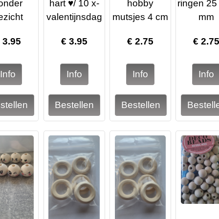
onder
hart ♥/ 10 x-
hobby
ringen 25 
ezicht
valentijnsdag
mutsjes 4 cm
mm
€
3.95
€
3.95
€
2.75
€
2.7