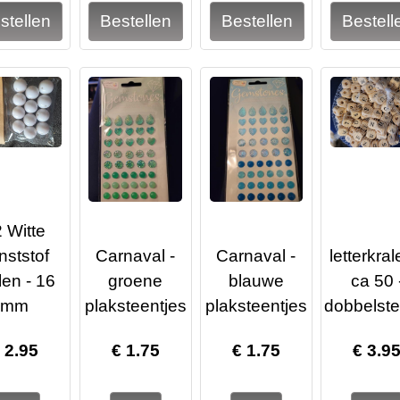
 Witte
nststof
Carnaval -
Carnaval -
letterkral
len - 16
groene
blauwe
ca 50 
mm
plaksteentjes
plaksteentjes
dobbelst
€
2.95
€
1.75
€
1.75
€
3.9