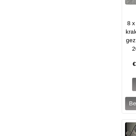
8 x
kral
gezi
2