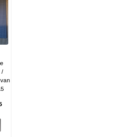
le
 /
 van
A5
5