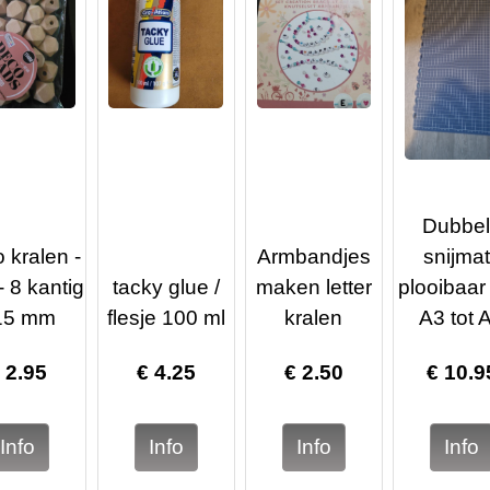
Dubbe
 kralen -
Armbandjes
snijmat
- 8 kantig
tacky glue /
maken letter
plooibaar
 15 mm
flesje 100 ml
kralen
A3 tot 
€
2.95
€
4.25
€
2.50
€
10.9