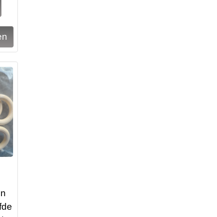
en
fde