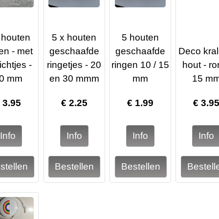
 houten
5 x houten
5 houten
en - met
geschaafde
geschaafde
Deco kral
chtjes -
ringetjes - 20
ringen 10 / 15
hout - ro
0 mm
en 30 mmm
mm
15 m
€
3.95
€
2.25
€
1.99
€
3.9