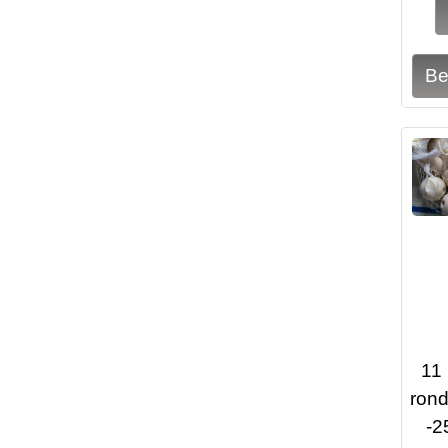
11
rond
-2