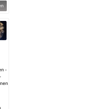
en -
-
enen
5