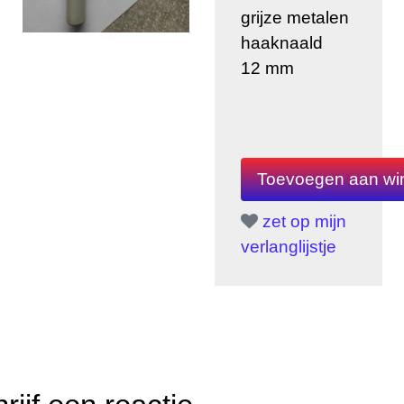
grijze metalen
haaknaald
12 mm
zet op mijn
verlanglijstje