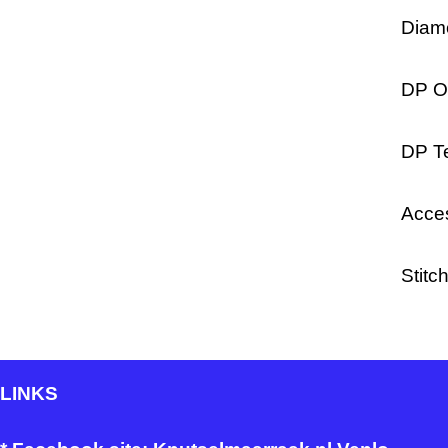
Diamo
DP O
DP Te
Acce
Stitc
LINKS