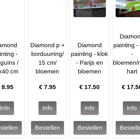
Diamo
amond
Diamond p +
Diamond
painting -
inting -
borduurring/
painting - klok
-
guïns /
15 cm/
- Parijs en
bloemen/r
x40 cm
bloemen
bloemen
hart
€
8.95
€
7.95
€
17.50
€
17.5