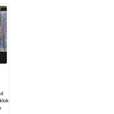
nd
 klok
w