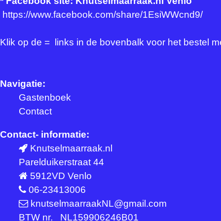
*
Facebook site: Knutselmaarraak.nl Venlo
https://www.facebook.com/share/1EsiWWcnd9/
Klik op de = links in de bovenbalk voor het bestel 
Navigatie:
Gastenboek
Contact
Contact- informatie:
Knutselmaarraak.nl
Parelduikerstraat 44
5912VD Venlo
06-23413006
knutselmaarraakNL@gmail.com
BTW nr. NL159906246B01