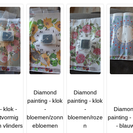
Diamond
Diamond
painting - klok
painting - klok
 klok -
-
-
Diamo
tvormig
bloemen/zonn
bloemen/roze
painting -
 vlinders
ebloemen
n
- blau