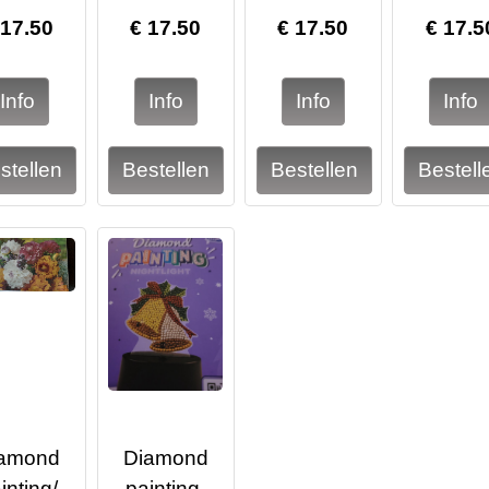
17.50
€
17.50
€
17.50
€
17.5
amond
Diamond
inting/
painting-