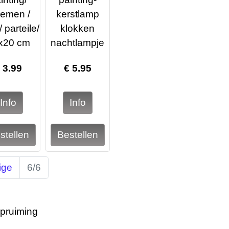
oemen /
kerstlamp
/ parteile/
klokken
x20 cm
nachtlampje
€
3.99
€
5.95
ige
6/6
pruiming