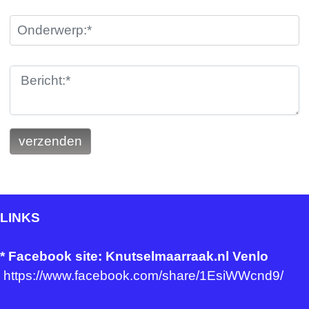
LINKS
*
Facebook site: Knutselmaarraak.nl Venlo
https://www.facebook.com/share/1EsiWWcnd9/